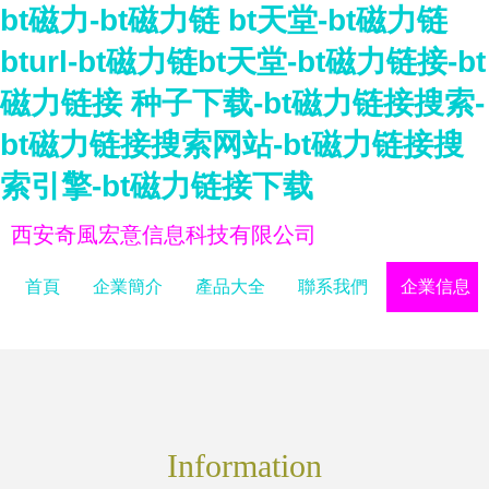
bt磁力-bt磁力链 bt天堂-bt磁力链
bturl-bt磁力链bt天堂-bt磁力链接-bt
磁力链接 种子下载-bt磁力链接搜索-
bt磁力链接搜索网站-bt磁力链接搜
索引擎-bt磁力链接下载
西安奇風宏意信息科技有限公司
首頁
企業簡介
產品大全
聯系我們
企業信息
Information