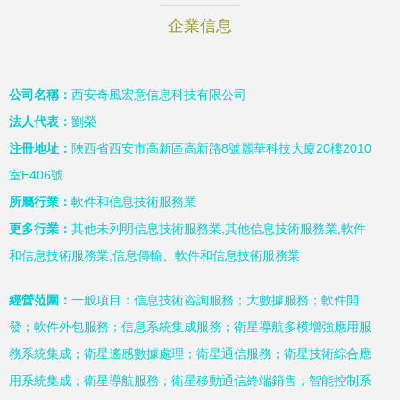
企業信息
公司名稱：
西安奇風宏意信息科技有限公司
法人代表：
劉榮
注冊地址：
陜西省西安市高新區高新路8號麗華科技大廈20樓2010
室E406號
所屬行業：
軟件和信息技術服務業
更多行業：
其他未列明信息技術服務業,其他信息技術服務業,軟件
和信息技術服務業,信息傳輸、軟件和信息技術服務業
經營范圍：
一般項目：信息技術咨詢服務；大數據服務；軟件開
發；軟件外包服務；信息系統集成服務；衛星導航多模增強應用服
務系統集成；衛星遙感數據處理；衛星通信服務；衛星技術綜合應
用系統集成；衛星導航服務；衛星移動通信終端銷售；智能控制系