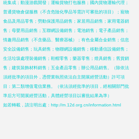
統集成；動漫游戲開發；運輸貨物打包服務；國內貨物運輸代理；
普通貨物倉儲服務（不含危險化學品等需許可審批的項目）；寵物
食品及用品零售；勞動保護用品銷售；家居用品銷售；家用電器銷
售；母嬰用品銷售；互聯網設備銷售；電池銷售；電子產品銷售；
情趣用品銷售（不含藥品、醫療器械）；有色金屬合金銷售；信息
安全設備銷售；玩具銷售；物聯網設備銷售；移動通信設備銷售；
生活垃圾處理裝備銷售；鞋帽零售；樂器零售；燈具銷售；舊貨銷
售；建筑裝飾材料銷售；五金產品零售；辦公用品銷售。（除依法
須經批準的項目外，憑營業執照依法自主開展經營活動）許可項
目：第二類增值電信業務。（依法須經批準的項目，經相關部門批
準后方可開展經營活動，具體經營項目以審批結果為準）
如若轉載，請注明出處：http://m.12d.org.cn/information.html